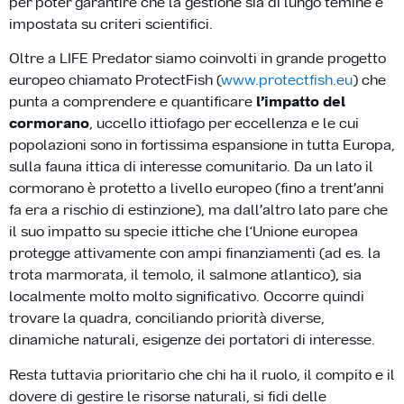
per poter garantire che la gestione sia di lungo temine e
impostata su criteri scientifici.
Oltre a LIFE Predator siamo coinvolti in grande progetto
europeo chiamato ProtectFish (
www.protectfish.eu
) che
punta a comprendere e quantificare
l’impatto del
cormorano
, uccello ittiofago per eccellenza e le cui
popolazioni sono in fortissima espansione in tutta Europa,
sulla fauna ittica di interesse comunitario. Da un lato il
cormorano è protetto a livello europeo (fino a trent’anni
fa era a rischio di estinzione), ma dall’altro lato pare che
il suo impatto su specie ittiche che l‘Unione europea
protegge attivamente con ampi finanziamenti (ad es. la
trota marmorata, il temolo, il salmone atlantico), sia
localmente molto molto significativo. Occorre quindi
trovare la quadra, conciliando priorità diverse,
dinamiche naturali, esigenze dei portatori di interesse.
Resta tuttavia prioritario che chi ha il ruolo, il compito e il
dovere di gestire le risorse naturali, si fidi delle