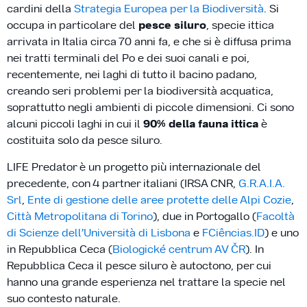
cardini della
Strategia Europea per la Biodiversità
. Si
occupa in particolare del
pesce siluro
, specie ittica
arrivata in Italia circa 70 anni fa, e che si è diffusa prima
nei tratti terminali del Po e dei suoi canali e poi,
recentemente, nei laghi di tutto il bacino padano,
creando seri problemi per la biodiversità acquatica,
soprattutto negli ambienti di piccole dimensioni. Ci sono
alcuni piccoli laghi in cui il
90% della fauna ittica
è
costituita solo da pesce siluro.
LIFE Predator è un progetto più internazionale del
precedente, con 4 partner italiani (IRSA CNR,
G.R.A.I.A.
Srl
,
Ente di gestione delle aree protette delle Alpi Cozie
,
Città Metropolitana di Torino
), due in Portogallo (
Facoltà
di Scienze dell’Università di Lisbona
e
FCiências.ID
) e uno
in Repubblica Ceca (
Biologické centrum AV ČR
). In
Repubblica Ceca il pesce siluro è autoctono, per cui
hanno una grande esperienza nel trattare la specie nel
suo contesto naturale.