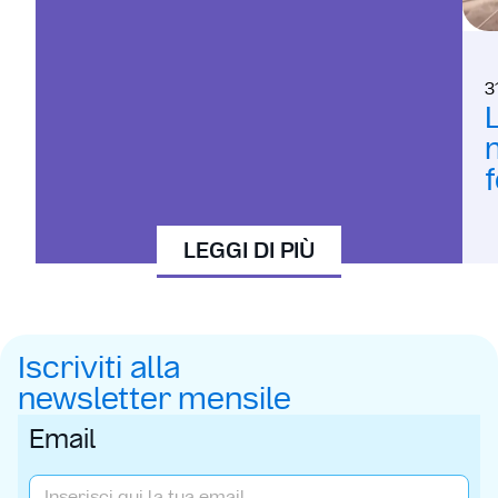
I
3
m
LEGGI DI PIÙ
Iscriviti alla
newsletter mensile
Email